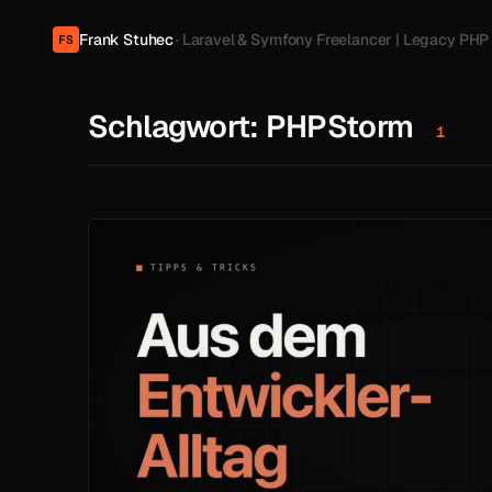
Frank Stuhec
· Laravel & Symfony Freelancer | Legacy PHP
FS
Schlagwort:
PHPStorm
1