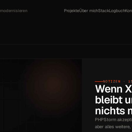
 modernisieren
Projekte
Über mich
Stack
Logbuch
Kon
NOTIZEN · 1
Wenn X
bleibt 
nichts 
PHPStorm akzeptie
aber alles weitere