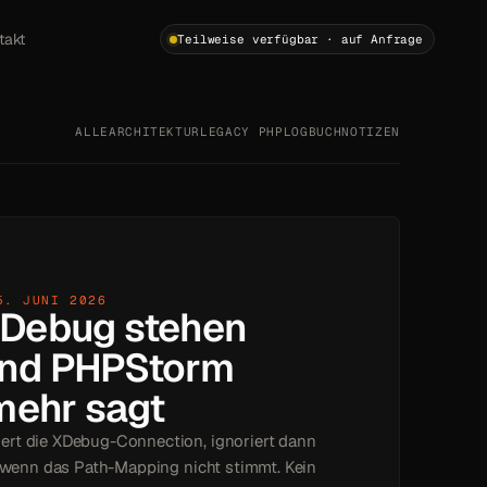
takt
Teilweise verfügbar · auf Anfrage
ALLE
ARCHITEKTUR
LEGACY PHP
LOGBUCH
NOTIZEN
5. JUNI 2026
Debug stehen
und PHPStorm
mehr sagt
rt die XDebug-Connection, ignoriert dann
, wenn das Path-Mapping nicht stimmt. Kein