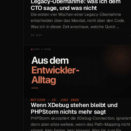
Legacy-Übernahme: was ich dem
CTO sage, und was nicht
Die ersten vier Wochen einer Legacy-Übernahme
entscheiden über das Mandat, nicht über den Code.
Was ich in dieser Zeit anschaue, welche Quick …
14 min
NOTIZEN · 15. JUNI 2026
Wenn XDebug stehen bleibt und
PHPStorm nichts mehr sagt
PHPStorm akzeptiert die XDebug-Connection, ignoriert
dann aber alles weitere, wenn das Path-Mapping nicht
stimmt. Kein Fehler, kein Hinweis. Was bis zum Fix …