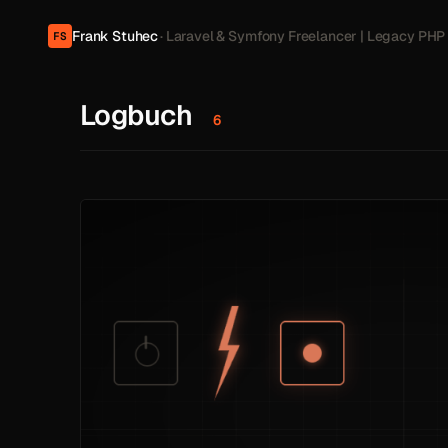
Frank Stuhec
· Laravel & Symfony Freelancer | Legacy PHP
FS
Logbuch
6