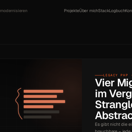
 modernisieren
Projekte
Über mich
Stack
Logbuch
Kon
LEGACY PHP 
Vier Mi
im Verg
Strangl
Abstrac
Es gibt nicht die e
brauchbare – jede