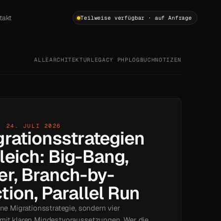
takt
Teilweise verfügbar · auf Anfrage
ALLE
ARCHITEKTUR
LEGACY PHP
LOGBUCH
NOTIZEN
· 24. JULI 2026
grationsstrategien
leich: Big-Bang,
er, Branch-by-
tion, Parallel Run
ine Migrationsstrategie, sondern vier
 mit klaren Mindestvoraussetzungen. Wer die