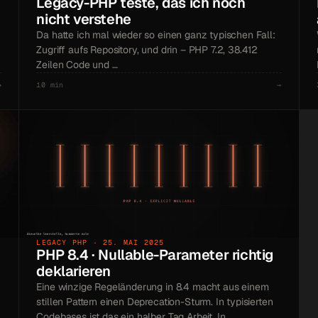
Legacy-PHP teste, das ich noch
nicht verstehe
Da hatte ich mal wieder so einen ganz typischen Fall:
Zugriff aufs Repository, und drin – PHP 7.2, 38.412
Zeilen Code und …
→
10 min
→
LEGACY PHP · 25. MAI 2025
PHP 8.4 · Nullable-Parameter richtig
deklarieren
Eine winzige Regeländerung in 8.4 macht aus einem
stillen Pattern einen Deprecation-Sturm. In typisierten
Codebases ist das ein halber Tag Arbeit. In …