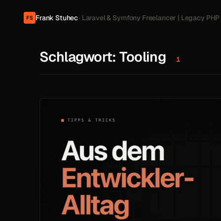
Frank Stuhec
· Laravel & Symfony Freelancer | Legacy PHP
FS
Schlagwort:
Tooling
1