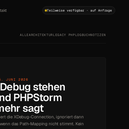
takt
Teilweise verfügbar · auf Anfrage
ALLE
ARCHITEKTUR
LEGACY PHP
LOGBUCH
NOTIZEN
5. JUNI 2026
Debug stehen
und PHPStorm
mehr sagt
rt die XDebug-Connection, ignoriert dann
, wenn das Path-Mapping nicht stimmt. Kein