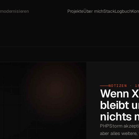
 modernisieren
Projekte
Über mich
Stack
Logbuch
Kon
NOTIZEN · 1
Wenn X
bleibt 
nichts 
PHPStorm akzeptie
aber alles weitere