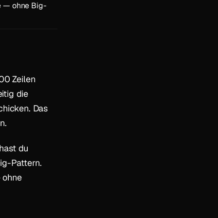
e — ohne Big-
00 Zeilen
itig die
hicken. Das
n.
hast du
ig-Pattern.
— ohne