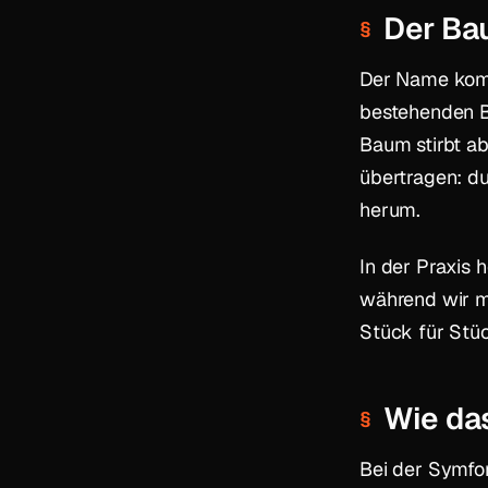
Der Bau
Der Name komm
bestehenden Ba
Baum stirbt ab
übertragen: d
herum.
In der Praxis h
während wir mi
Stück für Stü
Wie das
Bei der Symfo