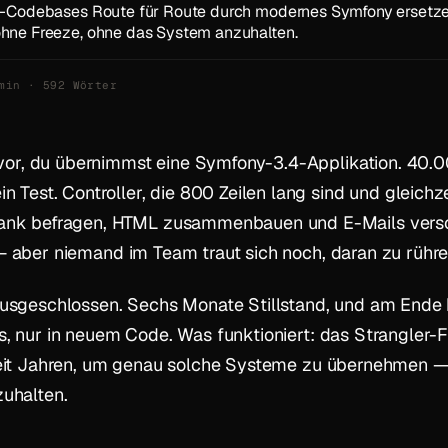
P-Codebases Route für Route durch modernes Symfony ersetz
hne Freeze, ohne das System anzuhalten.
min · 592 Wörter
r vor, du übernimmst eine Symfony-3.4-Applikation. 40.0
in Test. Controller, die 800 Zeilen lang sind und gleichze
ank befragen, HTML zusammenbauen und E-Mails versc
 aber niemand im Team traut sich noch, daran zu rühre
Ausgeschlossen. Sechs Monate Stillstand, und am Ende 
, nur in neuem Code. Was funktioniert: das Strangler-F
seit Jahren, um genau solche Systeme zu übernehmen 
zuhalten.