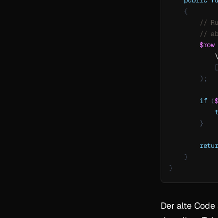
public
f
{
// R
// a
$row
            
)
;
if
(
}
retu
}
}
Der alte Code 