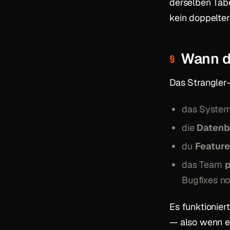
derselben Tabe
kein doppelte
Wann d
Das Strangler-
das Syste
die
Datenb
du
Feature
das Team
p
Bugfixes no
Es funktionier
— also wenn ei