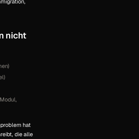
migration,
n nicht
men)
l)
 Modul,
nsproblem hat
eibt, die alle