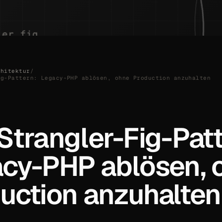
chitektur
/
ig-Pattern: Legacy-PHP ablösen, ohne Production anzuhalten
Strangler-Fig-Patt
cy-PHP ablösen, 
uction anzuhalten