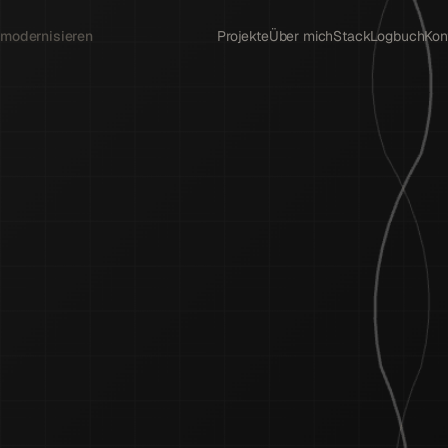
 modernisieren
Projekte
Über mich
Stack
Logbuch
Kon