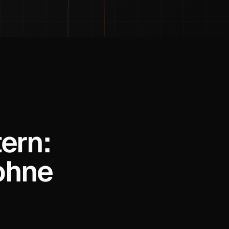
ern:
ohne