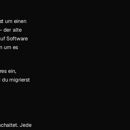
st um einen
— der alte
auf Software
rn
um
es
res ein,
 du migrierst
chaltet. Jede