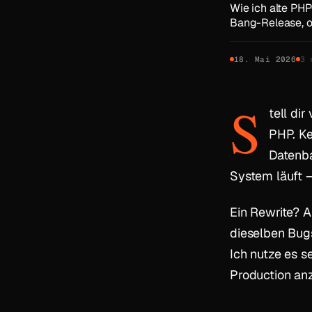
Wie ich alte PH
Bang-Release, o
18. Mai 2026
3 
S
tell di
PHP. Ke
Datenb
System läuft —
Ein Rewrite? 
dieselben Bugs
Ich nutze es 
Production an