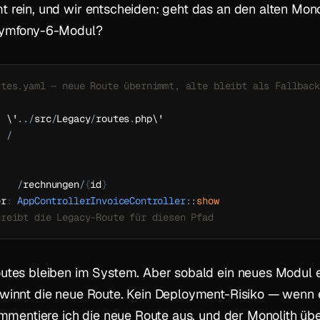
rein, und wir entscheiden: geht das an den alten Mono
Symfony-6-Modul?
utes.yaml — neue Route übernimmt, alte bleibt als Fallback
:
 \'
.
.
/
src
/
Legacy
/
routes
.
php\'

/
:
/
rechnungen
/
{
id
}
er
:
AppControllerInvoiceController
::
show
hreibt die Legacy-Route für diesen Pfad
utes bleiben im System. Aber sobald ein neues Modul 
winnt die neue Route. Kein Deployment-Risiko — wenn
ommentiere ich die neue Route aus, und der Monolith ü