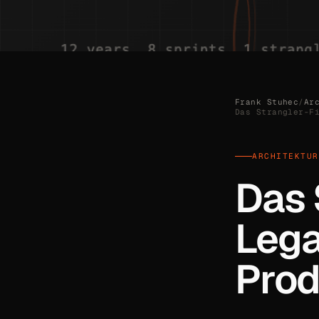
Frank Stuhec
/
Ar
Das Strangler-F
ARCHITEKTUR
Das 
Lega
Prod