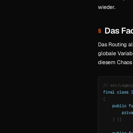
wieder.
Das Fa
Das Routing al
globale Varia
diesem Chaos z
// src/Legac
final
class
{
public
f
priv
)
{
}