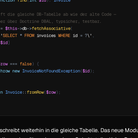
unction
find
(
int
$id
)
:
Invoice
uft die gleiche DB-Tabelle ab wie der alte Code —
ber über Doctrine DBAL, typsicher, testbar.
=
$this
->
db
->
fetchAssociative
(
\'
SELECT
*
FROM
 invoices 
WHERE
 id 
=
?
\'
,
[
$id
]
$row
===
false
)
{
throw
new
InvoiceNotFoundException
(
$id
)
;
rn
Invoice
::
fromRow
(
$row
)
;
schreibt weiterhin in die gleiche Tabelle. Das neue Modu