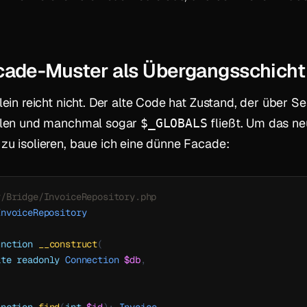
cade-Muster als Übergangsschicht
lein reicht nicht. Der alte Code hat Zustand, der über Se
blen und manchmal sogar
fließt. Um das n
$_GLOBALS
u isolieren, baue ich eine dünne Facade:
y/Bridge/InvoiceRepository.php
InvoiceRepository
unction
__construct
(
ate
readonly
Connection
$db
,