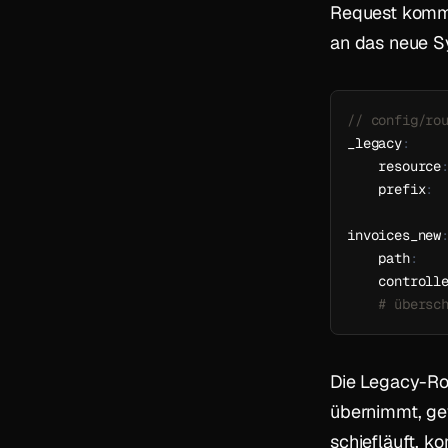
Request kommt 
an das neue 
// config/ro
_legacy
:
    resource
    prefix
:
invoices_new
    path
:
    controll
# übersc
Die Legacy-Ro
übernimmt, ge
schiefläuft, k