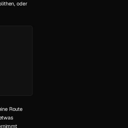
lithen, oder
eine Route
 etwas
bernimmt