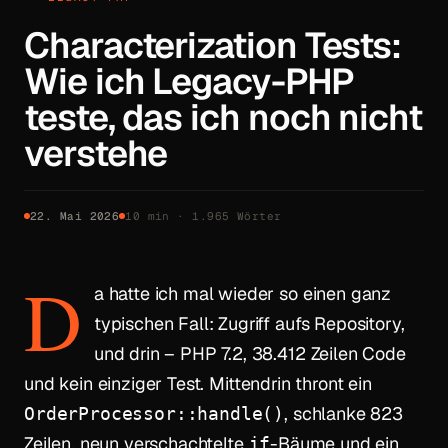
Characterization Tests:
Wie ich Legacy-PHP
teste, das ich noch nicht
verstehe
22. Mai 2026
10 min · 1.965 Wörter
D
a hatte ich mal wieder so einen ganz
typischen Fall: Zugriff aufs Repository,
und drin – PHP 7.2, 38.412 Zeilen Code
und kein einziger Test. Mittendrin thront ein
, schlanke 823
OrderProcessor::handle()
Zeilen, neun verschachtelte
-Bäume und ein
if