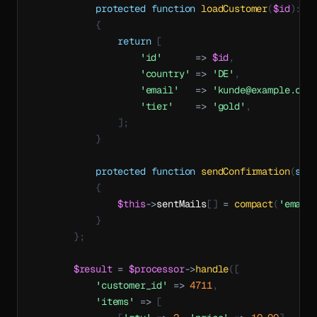
protected
function
loadCustomer
(
$id
)
:
a
{
return
[
'id'
=>
$id
,
'country'
=>
'DE'
,
'email'
=>
'kunde@example.com
'tier'
=>
'gold'
,
]
;
}
protected
function
sendConfirmation
(
str
{
$this
->
sentMails
[
]
=
compact
(
'email
}
}
;
$result
=
$processor
->
handle
(
[
'customer_id'
=>
4711
,
'items'
=>
[