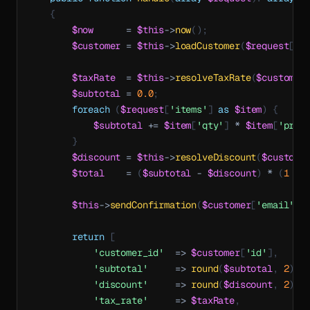
{
$now
=
$this
->
now
(
)
;
$customer
=
$this
->
loadCustomer
(
$request
[
'c
$taxRate
=
$this
->
resolveTaxRate
(
$customer
$subtotal
=
0.0
;
foreach
(
$request
[
'items'
]
as
$item
)
{
$subtotal
+=
$item
[
'qty'
]
*
$item
[
'pric
}
$discount
=
$this
->
resolveDiscount
(
$custome
$total
=
(
$subtotal
-
$discount
)
*
(
1
+
$this
->
sendConfirmation
(
$customer
[
'email'
]
,
return
[
'customer_id'
=>
$customer
[
'id'
]
,
'subtotal'
=>
round
(
$subtotal
,
2
)
,
'discount'
=>
round
(
$discount
,
2
)
,
'tax_rate'
=>
$taxRate
,