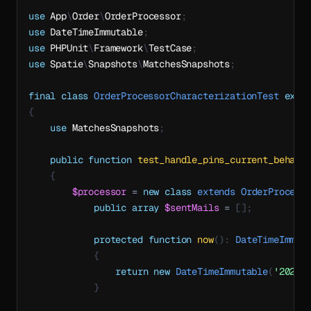
use
App
\
Order
\
OrderProcessor
;
use
DateTimeImmutable
;
use
PHPUnit
\
Framework
\
TestCase
;
use
Spatie
\
Snapshots
\
MatchesSnapshots
;
final
class
OrderProcessorCharacterizationTest
exte
{
use
MatchesSnapshots
;
public
function
test_handle_pins_current_behavi
{
$processor
=
new
class
extends
OrderProcess
public
array
$sentMails
=
[
]
;
protected
function
now
(
)
:
DateTimeImmut
{
return
new
DateTimeImmutable
(
'2026-
}