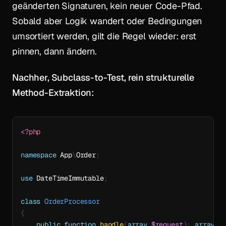
geänderten Signaturen, kein neuer Code-Pfad.
Sobald aber Logik wandert oder Bedingungen
umsortiert werden, gilt die Regel wieder: erst
pinnen, dann ändern.
Nachher, Subclass-to-Test, rein strukturelle
Method-Extraktion:
<?php
namespace
App
\
Order
;
use
DateTimeImmutable
;
class
OrderProcessor
{
public
function
handle
(
array
$request
)
:
array