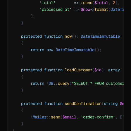
'total'
=>
round
(
$total
,
2
)
,
'processed_at'
=>
$now
->
format
(
DateTime
]
;
}
protected
function
now
(
)
:
DateTimeImmutable
{
return
new
DateTimeImmutable
(
)
;
}
protected
function
loadCustomer
(
$id
)
:
array
{
return
\
DB
::
query
(
"SELECT * FROM customers 
}
protected
function
sendConfirmation
(
string
$ema
{
\
Mailer
::
send
(
$email
,
'order-confirm'
,
[
'to
}
}