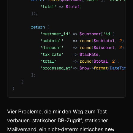
'total'
=>
$total
,
]
)
;
return
[
'customer_id'
=>
$customer
[
'id'
]
,
'subtotal'
=>
round
(
$subtotal
,
2
)
,
'discount'
=>
round
(
$discount
,
2
)
,
'tax_rate'
=>
$taxRate
,
'total'
=>
round
(
$total
,
2
)
,
'processed_at'
=>
$now
->
format
(
DateTimeI
]
;
}
}
Vier Probleme, die mir den Weg zum Test
verbauen: statischer DB-Zugriff, statischer
Mailversand, ein nicht-deterministisches
new