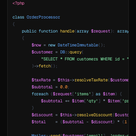
<?php
class
OrderProcessor
{
public
function
handle
(
array
$request
)
:
array
{
$now
=
new
DateTimeImmutable
(
)
;
$customer
=
DB
::
query
(
"SELECT * FROM customers WHERE id = "
.
)
->
fetch
(
)
;
$taxRate
=
$this
->
resolveTaxRate
(
$customer
[
$subtotal
=
0.0
;
foreach
(
$request
[
'items'
]
as
$item
)
{
$subtotal
+=
$item
[
'qty'
]
*
$item
[
'pric
}
$discount
=
$this
->
resolveDiscount
(
$custome
$total
=
(
$subtotal
-
$discount
)
*
(
1
+
Mailer
::
send
(
$customer
[
'email'
]
,
'order-con