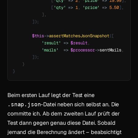
[
'qty'
=>
2
,
'price'
=>
19.99
]
,
[
'qty'
=>
1
,
'price'
=>
5.50
]
,
]
,
]
)
;
$this
->
assertMatchesJsonSnapshot
(
[
'result'
=>
$result
,
'mails'
=>
$processor
->
sentMails
,
]
)
;
}
}
Beim ersten Lauf legt der Test eine
-Datei neben sich selbst an. Die
.snap.json
committe ich. Ab dem zweiten Lauf prüft der
Test dann gegen genau diese Datei. Sobald
jemand die Berechnung ändert – beabsichtigt