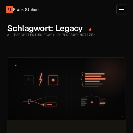
Frank Stuhec
FS
Schlagwort:
Legacy
4
ALLE
ARCHITEKTUR
LEGACY PHP
LOGBUCH
NOTIZEN